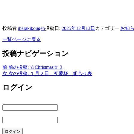
投稿者
ibarakikougen
投稿日:
2025年12月13日
カテゴリー
お知
一覧ページに戻る
投稿ナビゲーション
前
前の投稿:
☆Christmas☆☽
次
次の投稿:
１月２日 初夢杯 組合せ表
ログイン