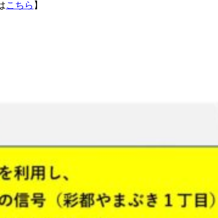
は
こちら
】