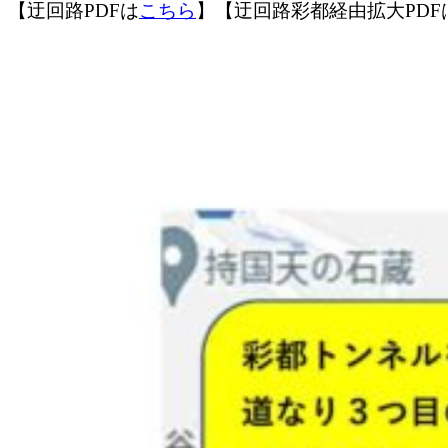
【迂回路PDFは
こちら
】【迂回路彩都経由拡大PDF