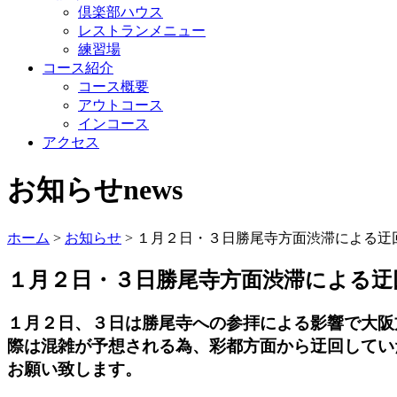
倶楽部ハウス
レストランメニュー
練習場
コース紹介
コース概要
アウトコース
インコース
アクセス
お知らせ
news
ホーム
>
お知らせ
>
１月２日・３日勝尾寺方面渋滞による迂
１月２日・３日勝尾寺方面渋滞による迂
１月２日、３日は勝尾寺への参拝による影響で大阪
際は混雑が
予想される為、彩都方面から迂回
してい
お願い致します。