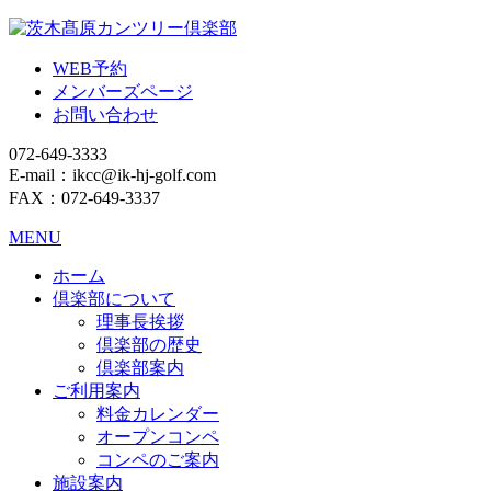
WEB予約
メンバーズページ
お問い合わせ
072-649-3333
E-mail：ikcc@ik-hj-golf.com
FAX：072-649-3337
MENU
ホーム
倶楽部について
理事長挨拶
倶楽部の歴史
倶楽部案内
ご利用案内
料金カレンダー
オープンコンペ
コンペのご案内
施設案内