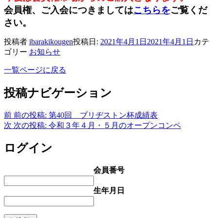
会員権、ご入会につきましては
こちらを
ご覧くだ
さい。
投稿者
ibarakikougen
投稿日:
2021年4月1日
2021年4月1日
カテ
ゴリー
お知らせ
一覧ページに戻る
投稿ナビゲーション
前
前の投稿:
第40回 ブリヂストン杯成績表
次
次の投稿:
令和３年４月・５月のオープンコンペ
ログイン
会員番号
生年月日