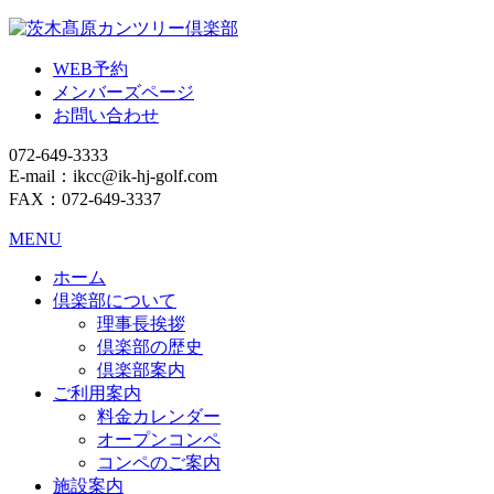
WEB予約
メンバーズページ
お問い合わせ
072-649-3333
E-mail：ikcc@ik-hj-golf.com
FAX：072-649-3337
MENU
ホーム
倶楽部について
理事長挨拶
倶楽部の歴史
倶楽部案内
ご利用案内
料金カレンダー
オープンコンペ
コンペのご案内
施設案内