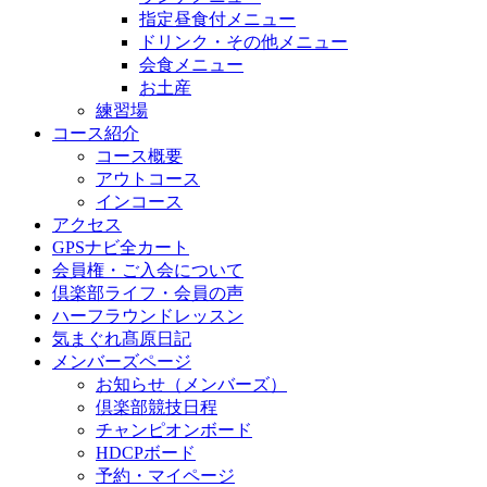
指定昼食付メニュー
ドリンク・その他メニュー
会食メニュー
お土産
練習場
コース紹介
コース概要
アウトコース
インコース
アクセス
GPSナビ全カート
会員権・ご入会について
倶楽部ライフ・会員の声
ハーフラウンドレッスン
気まぐれ髙原日記
メンバーズページ
お知らせ（メンバーズ）
倶楽部競技日程
チャンピオンボード
HDCPボード
予約・マイページ