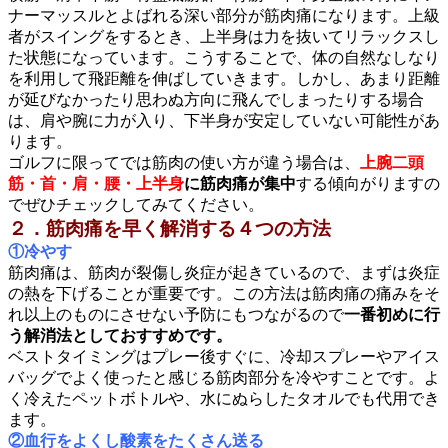
ナーマッスルとよばれる深い部分が筋肉痛になります。上級
者がスイングをするとき、上半身は力を抜いてリラックスし
た状態になっています。こうすることで、体の自然なしなり
を利用して飛距離を伸ばしていきます。しかし、あまり距離
が延びなかったり思わぬ方向に飛んでしまったりする場合
は、肩や腕に力が入り、下半身が安定していない可能性があ
ります。
ゴルフに限ってでは筋肉の使い方が違う場合は、
上腕二頭
筋・首・肩・腰・上半
身
に筋肉痛が集中
する傾向がりますの
でぜひチェックしてみてください。
２．筋肉痛を早く解消する４つの方法
①冷やす
筋肉痛は、筋肉が裂傷し炎症が起きているので、まずは炎症
の熱を下げることが重要です。この方法は筋肉痛の痛みをそ
れ以上のものにさせない予防にもつながるので
一番初めに行
う解消法としておすすめです。
ベストタイミングはプレー後すぐに、冷却スプレーやアイス
バッグでよく使ったと感じる筋肉部分を冷やすことです。よ
く冷えたペットボトルや、水にぬらしたタオルでも代用でき
ます。
②血行をよくし酸素をたくさん送る