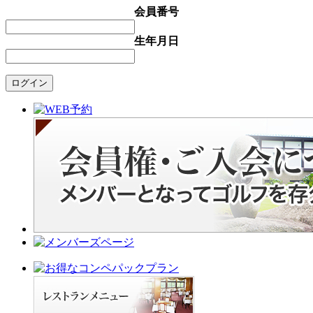
ビ
会員番号
ゲ
生年月日
ー
シ
ョ
ン