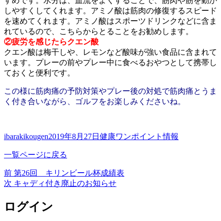
すめです。水分は、血流をよくすることで、筋肉や筋を動か
しやすくしてくれます。アミノ酸は筋肉の修復するスピード
を速めてくれます。アミノ酸はスポーツドリンクなどに含ま
れているので、こちらからとることをお勧めします。
②疲労を感じたらクエン酸
クエン酸は梅干しや、レモンなど酸味が強い食品に含まれて
います。プレーの前やプレー中に食べるおやつとして携帯し
ておくと便利です。
この様に筋肉痛の予防対策やプレー後の対処で筋肉痛とうま
く付き合いながら、ゴルフをお楽しみくださいね。
投
投
カ
ibarakikougen
2019年8月27日
健康ワンポイント情報
稿
稿
テ
一覧ページに戻る
者
日:
ゴ
リ
前
前
第26回 キリンビール杯成績表
投
ー
の
次
次
キャディ付き廃止のお知らせ
稿
投
の
稿:
投
ログイン
ナ
稿: