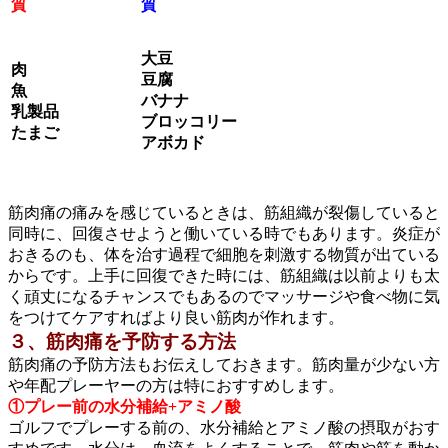
質
質
大豆
肉
豆腐
魚
バナナ
乳製品
ブロッコリー
たまご
アボカド
筋肉痛の痛みを感じているときは、筋組織が裂傷していると
同時に、回復させようと働いている時でもあります。炎症が
おきるのも、体を治す過程で細胞を刺激する物質が出ている
からです。上手に回復できた時には、筋組織は以前よりも太
く頑丈になるチャンスでもあるのでマッサージや食べ物に気
をつけてケアすればより良い筋肉が作れます。
３、筋肉痛を予防する方法
筋肉痛の予防方法もお伝えしておきます。筋肉量が少ない方
や年配プレーヤーの方は特におすすめします。
①プレー前の水分補給+アミノ酸
ゴルフでプレーする前の、水分補給とアミノ酸の摂取がおす