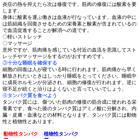
炎症の熱を抑えたら次は修復です。筋肉の修復には酸素を要
します。
身体に酸素を運ぶ働きは血液が行なっています。血液の中に
は筋組織を回復させるための栄養素と酸素が含まれているの
で血流促進することが解消への道です。
〇軽いストレッチ
〇マッサージ
意外ですが、筋肉痛を感じている付近の血流を意識してスト
レッチやマッサージをするのがおすすめです。
③
十分な睡眠を確保する
細胞の回復は人が寝ている時に行われます。筋肉痛から早く
解放されたいときはしっかり睡眠をとってください。睡眠中
に成長ホルモンが分泌され、細胞の修復が行われます。逆に
寝不足が続くと治りはよくないと言っていいでしょう。
④
タンパク質を食べよう
タンパク質には、傷ついた筋肉の修復の筋合成に使われる栄
養素です。食べた後のタンパク質はアミノ酸に分解され、内
臓・皮膚・血液などの材料となります。タンパク質には動物
性と植物性とあります。
動物性タンパク
植物性タンパク