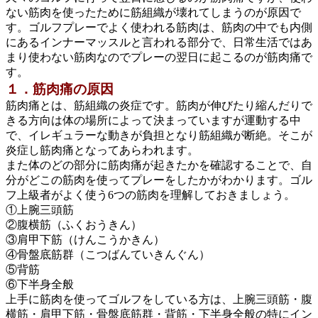
ない筋肉を使ったために筋組織が壊れてしまうのが原因で
す。ゴルフプレーでよく使われる筋肉は、筋肉の中でも内側
にあるインナーマッスルと言われる部分で、日常生活ではあ
まり使わない筋肉なのでプレーの翌日に起こるのが筋肉痛で
す。
１．筋肉痛の原因
筋肉痛とは、筋組織の炎症です。筋肉が伸びたり縮んだりで
きる方向は体の場所によって決まっていますが運動する中
で、イレギュラーな動きが負担となり筋組織が断絶。そこが
炎症し筋肉痛となってあらわれます。
また体のどの部分に筋肉痛が起きたかを確認することで、自
分がどこの筋肉を使ってプレーをしたかがわかります。ゴル
フ上級者がよく使う6つの筋肉を理解しておきましょう。
①
上腕三頭筋
②腹横筋（ふくおうきん）
③肩甲下筋（けんこうかきん）
④骨盤底筋群（こつばんていきんぐん）
⑤背筋
⑥下半身全般
上手に筋肉を使ってゴルフをしている方は、上腕三頭筋・腹
横筋・肩甲下筋・骨盤底筋群・背筋・下半身全般の特にイン