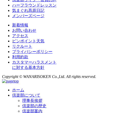
ハーフラウンドレッスン
気まぐれ髙原日記
メンバーズページ
新着情報
お問い合わせ
アクセス
ピンポイント天気
リクルート
プライバシーポリシー
利用約款
カスタマーハラスメント
に対する基本方針
Copyright © WANARISOKEN Co.,Ltd. All rights reserved.
ホーム
倶楽部について
理事長挨拶
倶楽部の歴史
倶楽部案内