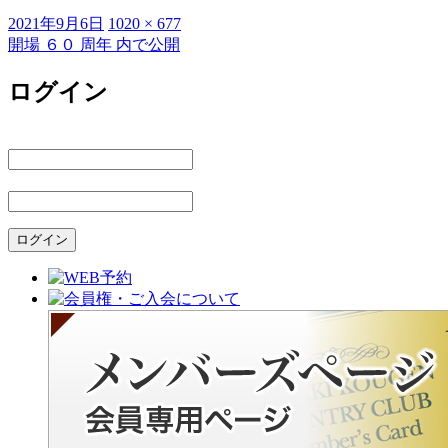
投
フ
2021年9月6日
1020 × 677
稿
ル
開場 ６０ 周年
内で公開
投
日:
サ
稿
イ
ログイン
ズ
ナ
ビ
ゲ
ー
シ
ョ
ン